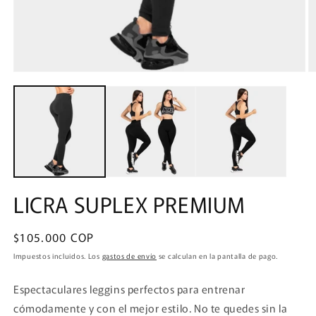
Abrir
A
elemento
e
multimedia
m
1
2
en
e
una
u
ventana
v
LICRA SUPLEX PREMIUM
modal
m
Precio
$105.000 COP
habitual
Impuestos incluidos. Los
gastos de envío
se calculan en la pantalla de pago.
Espectaculares leggins perfectos para entrenar
cómodamente y con el mejor estilo. No te quedes sin la