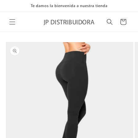
Ir
Te damos la bienvenida a nuestra tienda
directamente
al contenido
JP DISTRIBUIDORA
Carrito
Ir
directamente
a la
información
del producto