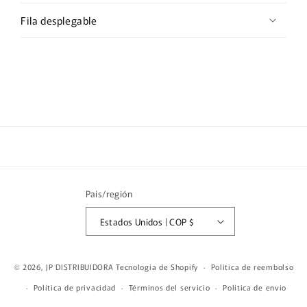
Fila desplegable
País/región
Estados Unidos | COP $
Formas
© 2026,
JP DISTRIBUIDORA
Tecnología de Shopify
Política de reembolso
de
Política de privacidad
Términos del servicio
Política de envío
pago