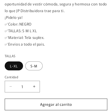
oportunidad de vestir cómoda, segura y hermosa con todo
lo que JP Distribuidora trae para ti.
¡Pídelo ya!
✅Color: NEGRO
✅TALLAS: S M L XL
✅Material: Tela suplex.
✅Envíos a todo el país.
TALLAS
L-XL
S-M
Cantidad
Cantidad
Reducir
Aumentar
cantidad
cantidad
Agregar al carrito
para
para